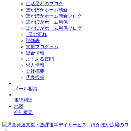
生活足利のブログ
ぽかぽかホーム朝倉
ぽかぽかホーム朝倉ブログ
ぽかぽかホーム利保
ぽかぽかホーム利保ブログ
1日の流れ
評価表
支援プログラム
総合情報
よくある質問
求人情報
会社概要
代表挨拶
メール相談
電話相談
地図
会社概要