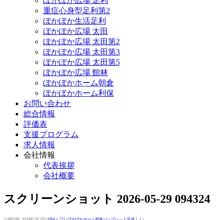
ぽかぽか広場 足利
重症心身型足利第2
ぽかぽか生活足利
ぽかぽか広場 太田
ぽかぽか広場 太田第2
ぽかぽか広場 太田第3
ぽかぽか広場 太田第5
ぽかぽか広場 館林
ぽかぽかホーム朝倉
ぽかぽかホーム利保
お問い合わせ
総合情報
評価表
支援プログラム
求人情報
会社情報
代表挨拶
会社概要
スクリーンショット 2026-05-29 094324
公開日時:
2026年5月29日
1004 × 721
(
ぽかぽかホーム朝倉パンフレット完成！！
)