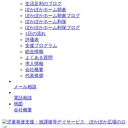
生活足利のブログ
ぽかぽかホーム朝倉
ぽかぽかホーム朝倉ブログ
ぽかぽかホーム利保
ぽかぽかホーム利保ブログ
1日の流れ
評価表
支援プログラム
総合情報
よくある質問
求人情報
会社概要
代表挨拶
メール相談
電話相談
地図
会社概要