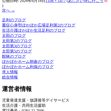
公開日時:
2026年6月18日
1108 × 1477
(
あじさい寺に行こう
)
次へ →
足利のブログ
重症心身型ぽかぽか広場足利第2のブログ
生活介護ぽかぽか生活足利のブログ
太田のブログ
太田第2のブログ
太田第3のブログ
太田第5のブログ
館林のブログ
ぽかぽかホーム朝倉のブログ
ぽかぽかホーム利保のブログ
求人情報
総合情報
運営者情報
児童発達支援・放課後等デイサービス
生活介護・共同生活援助
電話番号：0284-22-7606