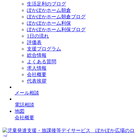
生活足利のブログ
ぽかぽかホーム朝倉
ぽかぽかホーム朝倉ブログ
ぽかぽかホーム利保
ぽかぽかホーム利保ブログ
1日の流れ
評価表
支援プログラム
総合情報
よくある質問
求人情報
会社概要
代表挨拶
メール相談
電話相談
地図
会社概要