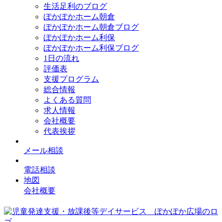
生活足利のブログ
ぽかぽかホーム朝倉
ぽかぽかホーム朝倉ブログ
ぽかぽかホーム利保
ぽかぽかホーム利保ブログ
1日の流れ
評価表
支援プログラム
総合情報
よくある質問
求人情報
会社概要
代表挨拶
メール相談
電話相談
地図
会社概要