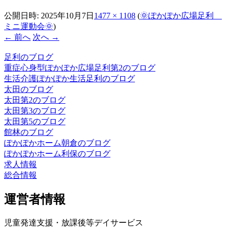
公開日時:
2025年10月7日
1477 × 1108
(
🌞ぽかぽか広場足利
ミニ運動会🌞
)
← 前へ
次へ →
足利のブログ
重症心身型ぽかぽか広場足利第2のブログ
生活介護ぽかぽか生活足利のブログ
太田のブログ
太田第2のブログ
太田第3のブログ
太田第5のブログ
館林のブログ
ぽかぽかホーム朝倉のブログ
ぽかぽかホーム利保のブログ
求人情報
総合情報
運営者情報
児童発達支援・放課後等デイサービス