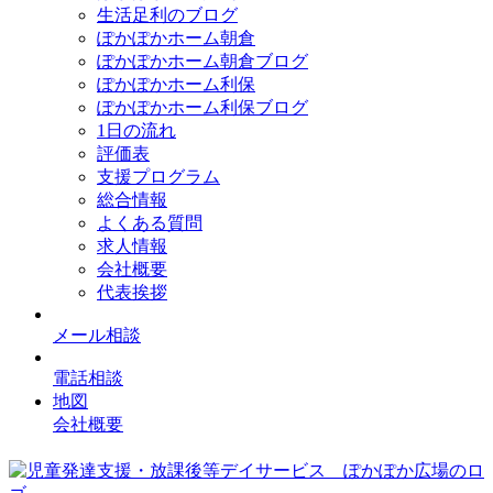
生活足利のブログ
ぽかぽかホーム朝倉
ぽかぽかホーム朝倉ブログ
ぽかぽかホーム利保
ぽかぽかホーム利保ブログ
1日の流れ
評価表
支援プログラム
総合情報
よくある質問
求人情報
会社概要
代表挨拶
メール相談
電話相談
地図
会社概要