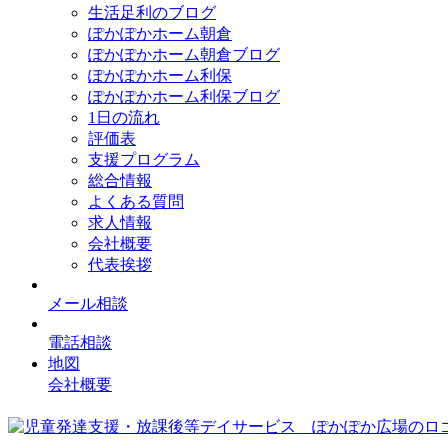
生活足利のブログ
ぽかぽかホーム朝倉
ぽかぽかホーム朝倉ブログ
ぽかぽかホーム利保
ぽかぽかホーム利保ブログ
1日の流れ
評価表
支援プログラム
総合情報
よくある質問
求人情報
会社概要
代表挨拶
メール相談
電話相談
地図
会社概要