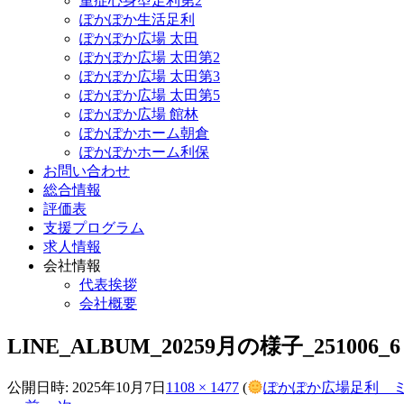
重症心身型足利第2
ぽかぽか生活足利
ぽかぽか広場 太田
ぽかぽか広場 太田第2
ぽかぽか広場 太田第3
ぽかぽか広場 太田第5
ぽかぽか広場 館林
ぽかぽかホーム朝倉
ぽかぽかホーム利保
お問い合わせ
総合情報
評価表
支援プログラム
求人情報
会社情報
代表挨拶
会社概要
LINE_ALBUM_20259月の様子_251006_6
公開日時:
2025年10月7日
1108 × 1477
(
ぽかぽか広場足利 