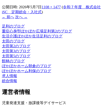
公開日時:
2026年5月7日
1108 × 1477
(
令和７年度 株式会社
iSC 定期総会・入社式
)
← 前へ
次へ →
足利のブログ
重症心身型ぽかぽか広場足利第2のブログ
生活介護ぽかぽか生活足利のブログ
太田のブログ
太田第2のブログ
太田第3のブログ
太田第5のブログ
館林のブログ
ぽかぽかホーム朝倉のブログ
ぽかぽかホーム利保のブログ
求人情報
総合情報
運営者情報
児童発達支援・放課後等デイサービス