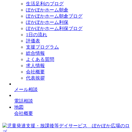
生活足利のブログ
ぽかぽかホーム朝倉
ぽかぽかホーム朝倉ブログ
ぽかぽかホーム利保
ぽかぽかホーム利保ブログ
1日の流れ
評価表
支援プログラム
総合情報
よくある質問
求人情報
会社概要
代表挨拶
メール相談
電話相談
地図
会社概要