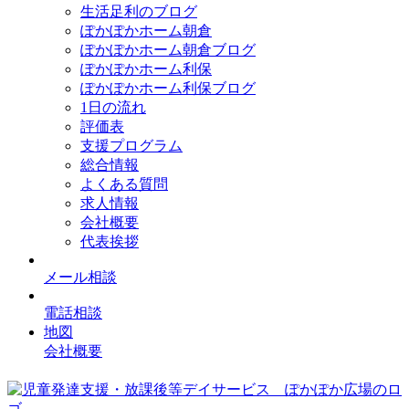
生活足利のブログ
ぽかぽかホーム朝倉
ぽかぽかホーム朝倉ブログ
ぽかぽかホーム利保
ぽかぽかホーム利保ブログ
1日の流れ
評価表
支援プログラム
総合情報
よくある質問
求人情報
会社概要
代表挨拶
メール相談
電話相談
地図
会社概要