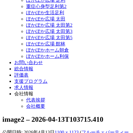
ぽかぽか広場 足利
重症心身型足利第2
ぽかぽか生活足利
ぽかぽか広場 太田
ぽかぽか広場 太田第2
ぽかぽか広場 太田第3
ぽかぽか広場 太田第5
ぽかぽか広場 館林
ぽかぽかホーム朝倉
ぽかぽかホーム利保
お問い合わせ
総合情報
評価表
支援プログラム
求人情報
会社情報
代表挨拶
会社概要
image2 – 2026-04-13T103715.410
公開日時:
2026年4月13日
1100 × 1123
(
フルーチェパーティー