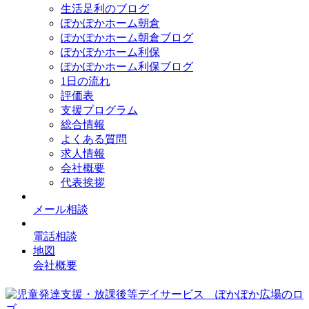
生活足利のブログ
ぽかぽかホーム朝倉
ぽかぽかホーム朝倉ブログ
ぽかぽかホーム利保
ぽかぽかホーム利保ブログ
1日の流れ
評価表
支援プログラム
総合情報
よくある質問
求人情報
会社概要
代表挨拶
メール相談
電話相談
地図
会社概要