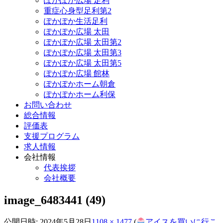
ぽかぽか広場 足利
重症心身型足利第2
ぽかぽか生活足利
ぽかぽか広場 太田
ぽかぽか広場 太田第2
ぽかぽか広場 太田第3
ぽかぽか広場 太田第5
ぽかぽか広場 館林
ぽかぽかホーム朝倉
ぽかぽかホーム利保
お問い合わせ
総合情報
評価表
支援プログラム
求人情報
会社情報
代表挨拶
会社概要
image_6483441 (49)
公開日時:
2024年5月28日
1108 × 1477
(
アイスを買いに行こ