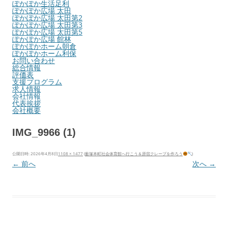
ぽかぽか生活足利
ぽかぽか広場 太田
ぽかぽか広場 太田第2
ぽかぽか広場 太田第3
ぽかぽか広場 太田第5
ぽかぽか広場 館林
ぽかぽかホーム朝倉
ぽかぽかホーム利保
お問い合わせ
総合情報
評価表
支援プログラム
求人情報
会社情報
代表挨拶
会社概要
IMG_9966 (1)
公開日時:
2026年4月8日
1108 × 1477
(
薮塚本町社会体育館へ行こう＆原宿クレープを作ろう
)
← 前へ
次へ →