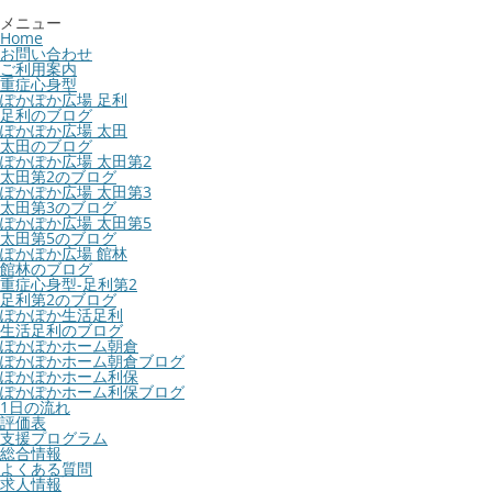
メニュー
Home
お問い合わせ
ご利用案内
重症心身型
ぽかぽか広場 足利
足利のブログ
ぽかぽか広場 太田
太田のブログ
ぽかぽか広場 太田第2
太田第2のブログ
ぽかぽか広場 太田第3
太田第3のブログ
ぽかぽか広場 太田第5
太田第5のブログ
ぽかぽか広場 館林
館林のブログ
重症心身型-足利第2
足利第2のブログ
ぽかぽか生活足利
生活足利のブログ
ぽかぽかホーム朝倉
ぽかぽかホーム朝倉ブログ
ぽかぽかホーム利保
ぽかぽかホーム利保ブログ
1日の流れ
評価表
支援プログラム
総合情報
よくある質問
求人情報