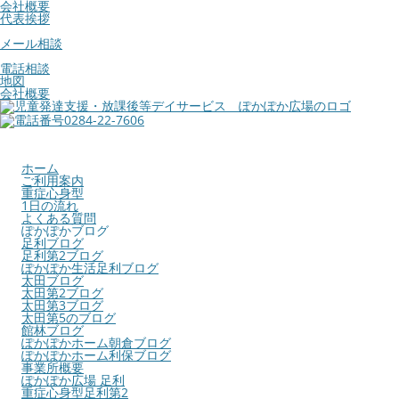
会社概要
代表挨拶
メール相談
電話相談
地図
会社概要
ホーム
ご利用案内
重症心身型
1日の流れ
よくある質問
ぽかぽかブログ
足利ブログ
足利第2ブログ
ぽかぽか生活足利ブログ
太田ブログ
太田第2ブログ
太田第3ブログ
太田第5のブログ
館林ブログ
ぽかぽかホーム朝倉ブログ
ぽかぽかホーム利保ブログ
事業所概要
ぽかぽか広場 足利
重症心身型足利第2