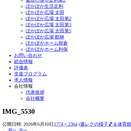
重症心身型足利第2
ぽかぽか生活足利
ぽかぽか広場 太田
ぽかぽか広場 太田第2
ぽかぽか広場 太田第3
ぽかぽか広場 太田第5
ぽかぽか広場 館林
ぽかぽかホーム朝倉
ぽかぽかホーム利保
お問い合わせ
総合情報
評価表
支援プログラム
求人情報
会社情報
代表挨拶
会社概要
IMG_5530
公開日時:
2026年6月10日
1774 × 2364
(
週レクの様子🏀＆体育館
← 前へ
次へ →