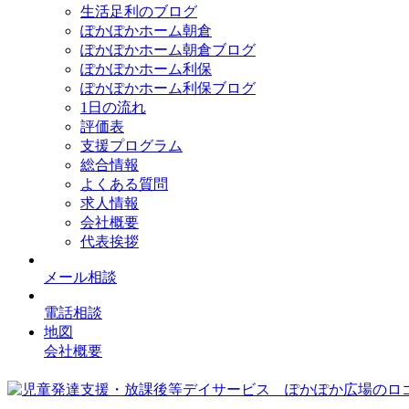
生活足利のブログ
ぽかぽかホーム朝倉
ぽかぽかホーム朝倉ブログ
ぽかぽかホーム利保
ぽかぽかホーム利保ブログ
1日の流れ
評価表
支援プログラム
総合情報
よくある質問
求人情報
会社概要
代表挨拶
メール相談
電話相談
地図
会社概要