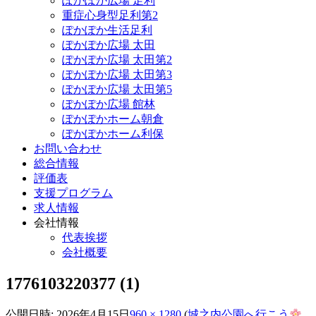
ぽかぽか広場 足利
重症心身型足利第2
ぽかぽか生活足利
ぽかぽか広場 太田
ぽかぽか広場 太田第2
ぽかぽか広場 太田第3
ぽかぽか広場 太田第5
ぽかぽか広場 館林
ぽかぽかホーム朝倉
ぽかぽかホーム利保
お問い合わせ
総合情報
評価表
支援プログラム
求人情報
会社情報
代表挨拶
会社概要
1776103220377 (1)
公開日時:
2026年4月15日
960 × 1280
(
城之内公園へ行こう