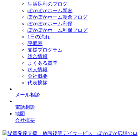
生活足利のブログ
ぽかぽかホーム朝倉
ぽかぽかホーム朝倉ブログ
ぽかぽかホーム利保
ぽかぽかホーム利保ブログ
1日の流れ
評価表
支援プログラム
総合情報
よくある質問
求人情報
会社概要
代表挨拶
メール相談
電話相談
地図
会社概要