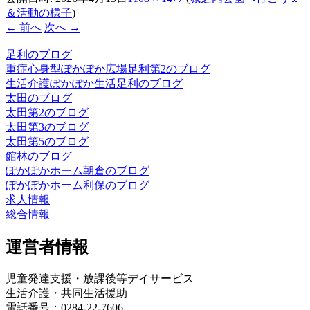
＆活動の様子
)
← 前へ
次へ →
足利のブログ
重症心身型ぽかぽか広場足利第2のブログ
生活介護ぽかぽか生活足利のブログ
太田のブログ
太田第2のブログ
太田第3のブログ
太田第5のブログ
館林のブログ
ぽかぽかホーム朝倉のブログ
ぽかぽかホーム利保のブログ
求人情報
総合情報
運営者情報
児童発達支援・放課後等デイサービス
生活介護・共同生活援助
電話番号：0284-22-7606