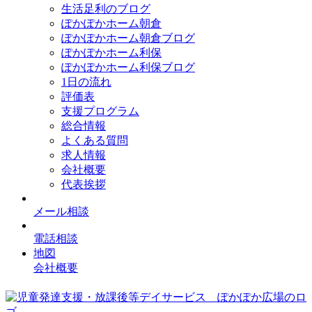
生活足利のブログ
ぽかぽかホーム朝倉
ぽかぽかホーム朝倉ブログ
ぽかぽかホーム利保
ぽかぽかホーム利保ブログ
1日の流れ
評価表
支援プログラム
総合情報
よくある質問
求人情報
会社概要
代表挨拶
メール相談
電話相談
地図
会社概要