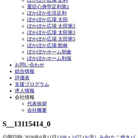
ぽかぽか広場 足利
重症心身型足利第2
ぽかぽか生活足利
ぽかぽか広場 太田
ぽかぽか広場 太田第2
ぽかぽか広場 太田第3
ぽかぽか広場 太田第5
ぽかぽか広場 館林
ぽかぽかホーム朝倉
ぽかぽかホーム利保
お問い合わせ
総合情報
評価表
支援プログラム
求人情報
会社情報
代表挨拶
会社概要
S__13115414_0
公開日時:
2026年6月11日
1108 × 1477
(
お楽しみ会(たこ焼きパ