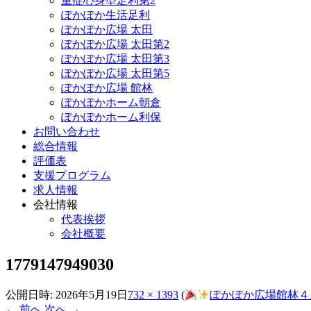
重症心身型足利第2
ぽかぽか生活足利
ぽかぽか広場 太田
ぽかぽか広場 太田第2
ぽかぽか広場 太田第3
ぽかぽか広場 太田第5
ぽかぽか広場 館林
ぽかぽかホーム朝倉
ぽかぽかホーム利保
お問い合わせ
総合情報
評価表
支援プログラム
求人情報
会社情報
代表挨拶
会社概要
1779147949030
公開日時:
2026年5月19日
732 × 1393
(
ぽかぽか広場館林４
← 前へ
次へ →