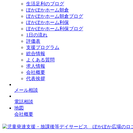
生活足利のブログ
ぽかぽかホーム朝倉
ぽかぽかホーム朝倉ブログ
ぽかぽかホーム利保
ぽかぽかホーム利保ブログ
1日の流れ
評価表
支援プログラム
総合情報
よくある質問
求人情報
会社概要
代表挨拶
メール相談
電話相談
地図
会社概要