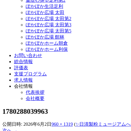
重症心身型足利第2
ぽかぽか生活足利
ぽかぽか広場 太田
ぽかぽか広場 太田第2
ぽかぽか広場 太田第3
ぽかぽか広場 太田第5
ぽかぽか広場 館林
ぽかぽかホーム朝倉
ぽかぽかホーム利保
お問い合わせ
総合情報
評価表
支援プログラム
求人情報
会社情報
代表挨拶
会社概要
1780288039963
公開日時:
2026年6月2日
960 × 1319
(
✨日清製粉ミュージアムへ
次へ →