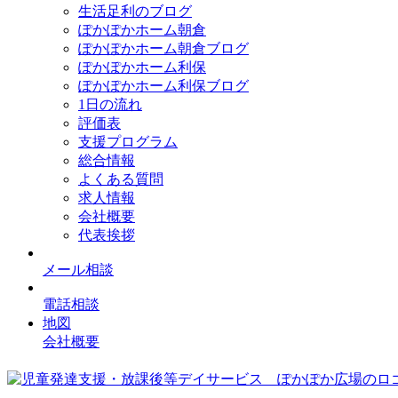
生活足利のブログ
ぽかぽかホーム朝倉
ぽかぽかホーム朝倉ブログ
ぽかぽかホーム利保
ぽかぽかホーム利保ブログ
1日の流れ
評価表
支援プログラム
総合情報
よくある質問
求人情報
会社概要
代表挨拶
メール相談
電話相談
地図
会社概要