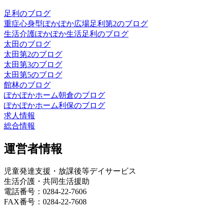
足利のブログ
重症心身型ぽかぽか広場足利第2のブログ
生活介護ぽかぽか生活足利のブログ
太田のブログ
太田第2のブログ
太田第3のブログ
太田第5のブログ
館林のブログ
ぽかぽかホーム朝倉のブログ
ぽかぽかホーム利保のブログ
求人情報
総合情報
運営者情報
児童発達支援・放課後等デイサービス
生活介護・共同生活援助
電話番号：0284-22-7606
FAX番号：0284-22-7608