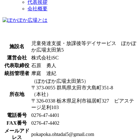
代表挨拶
会社概要
児童発達支援・放課後等デイサービス ぽかぽ
施設名
か広場太田第5
運営会社
株式会社iSC
代表取締役
石原 勇人
統括管理者
摩庭 達紀
（ぽかぽか広場太田第5）
〒373-0055 群馬県太田市大島町351-8
所在地
（本社）
〒326-0338 栃木県足利市福居町327 ピアステ
ージ足利103
電話番号
0276-47-4401
FAX番号
0276-47-4402
メールアド
pokapoka.ohtadai5@gmail.com
レス