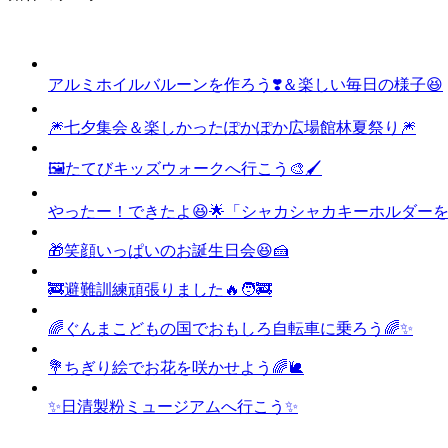
アルミホイルバルーンを作ろう❣️＆楽しい毎日の様子😆
🎆七夕集会＆楽しかったぽかぽか広場館林夏祭り🎆
🖼️たてびキッズウォークへ行こう🎨🖌️
やったー！できたよ😆🌟「シャカシャカキーホルダー
🎁笑顔いっぱいのお誕生日会😆🍰
🚒避難訓練頑張りました🔥🧑‍🚒
🌈ぐんまこどもの国でおもしろ自転車に乗ろう🌈✨
💐ちぎり絵でお花を咲かせよう🌈🐌
✨日清製粉ミュージアムへ行こう✨