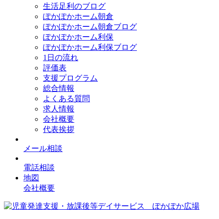
生活足利のブログ
ぽかぽかホーム朝倉
ぽかぽかホーム朝倉ブログ
ぽかぽかホーム利保
ぽかぽかホーム利保ブログ
1日の流れ
評価表
支援プログラム
総合情報
よくある質問
求人情報
会社概要
代表挨拶
メール相談
電話相談
地図
会社概要