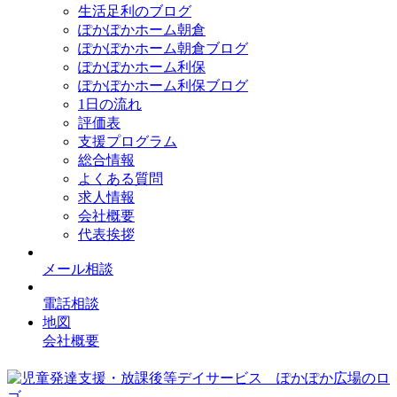
生活足利のブログ
ぽかぽかホーム朝倉
ぽかぽかホーム朝倉ブログ
ぽかぽかホーム利保
ぽかぽかホーム利保ブログ
1日の流れ
評価表
支援プログラム
総合情報
よくある質問
求人情報
会社概要
代表挨拶
メール相談
電話相談
地図
会社概要