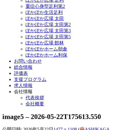
ぽかぽか広場 足利
重症心身型足利第2
ぽかぽか生活足利
ぽかぽか広場 太田
ぽかぽか広場 太田第2
ぽかぽか広場 太田第3
ぽかぽか広場 太田第5
ぽかぽか広場 館林
ぽかぽかホーム朝倉
ぽかぽかホーム利保
お問い合わせ
総合情報
評価表
支援プログラム
求人情報
会社情報
代表挨拶
会社概要
image5 – 2026-05-22T175613.550
公開日時:
2026年5月22日
1477 × 1108
(
ASHIKAGA