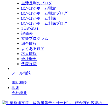
生活足利のブログ
ぽかぽかホーム朝倉
ぽかぽかホーム朝倉ブログ
ぽかぽかホーム利保
ぽかぽかホーム利保ブログ
1日の流れ
評価表
支援プログラム
総合情報
よくある質問
求人情報
会社概要
代表挨拶
メール相談
電話相談
地図
会社概要