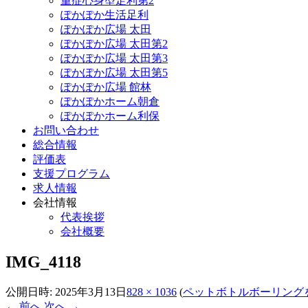
重症心身型足利第2
ぽかぽか生活足利
ぽかぽか広場 太田
ぽかぽか広場 太田第2
ぽかぽか広場 太田第3
ぽかぽか広場 太田第5
ぽかぽか広場 館林
ぽかぽかホーム朝倉
ぽかぽかホーム利保
お問い合わせ
総合情報
評価表
支援プログラム
求人情報
会社情報
代表挨拶
会社概要
IMG_4118
公開日時:
2025年3月13日
828 × 1036
(
ペットボトルボーリング
← 前へ
次へ →