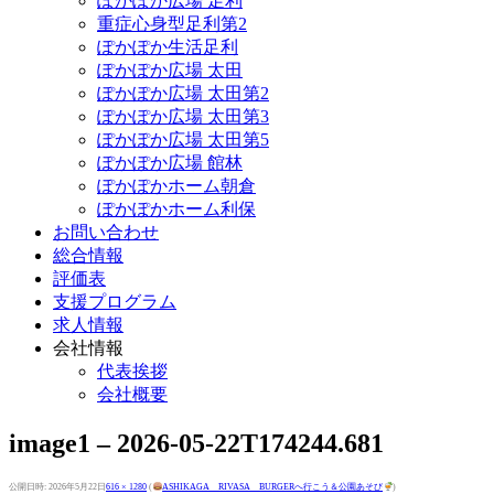
ぽかぽか広場 足利
重症心身型足利第2
ぽかぽか生活足利
ぽかぽか広場 太田
ぽかぽか広場 太田第2
ぽかぽか広場 太田第3
ぽかぽか広場 太田第5
ぽかぽか広場 館林
ぽかぽかホーム朝倉
ぽかぽかホーム利保
お問い合わせ
総合情報
評価表
支援プログラム
求人情報
会社情報
代表挨拶
会社概要
image1 – 2026-05-22T174244.681
公開日時:
2026年5月22日
616 × 1280
(
ASHIKAGA RIVASA BURGERへ行こう＆公園あそび
)