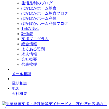
生活足利のブログ
ぽかぽかホーム朝倉
ぽかぽかホーム朝倉ブログ
ぽかぽかホーム利保
ぽかぽかホーム利保ブログ
1日の流れ
評価表
支援プログラム
総合情報
よくある質問
求人情報
会社概要
代表挨拶
メール相談
電話相談
地図
会社概要