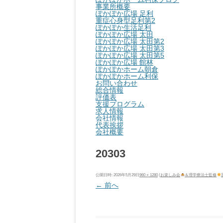
事業所概要
ぽかぽか広場 足利
重症心身型足利第2
ぽかぽか生活足利
ぽかぽか広場 太田
ぽかぽか広場 太田第2
ぽかぽか広場 太田第3
ぽかぽか広場 太田第5
ぽかぽか広場 館林
ぽかぽかホーム朝倉
ぽかぽかホーム利保
お問い合わせ
総合情報
評価表
支援プログラム
求人情報
会社情報
代表挨拶
会社概要
20303
公開日時:
2026年5月29日
960 × 1280
(
お楽しみ会
＆理学療法士監修
← 前へ