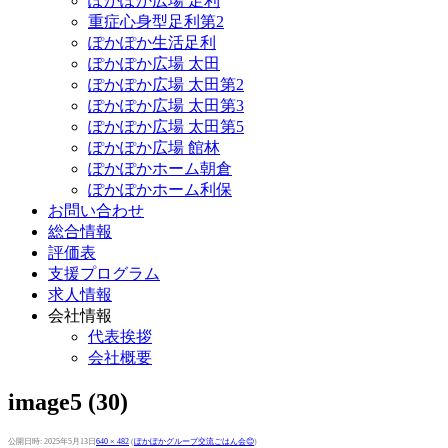
ぽかぽか広場 足利
重症心身型足利第2
ぽかぽか生活足利
ぽかぽか広場 太田
ぽかぽか広場 太田第2
ぽかぽか広場 太田第3
ぽかぽか広場 太田第5
ぽかぽか広場 館林
ぽかぽかホーム朝倉
ぽかぽかホーム利保
お問い合わせ
総合情報
評価表
支援プログラム
求人情報
会社情報
代表挨拶
会社概要
image5 (30)
公開日時:
2025年5月13日
640 × 482
(
ぽかぽかグループ交流ごはん会😊
)