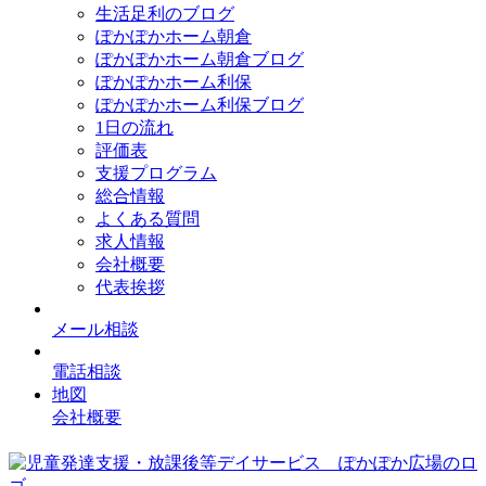
生活足利のブログ
ぽかぽかホーム朝倉
ぽかぽかホーム朝倉ブログ
ぽかぽかホーム利保
ぽかぽかホーム利保ブログ
1日の流れ
評価表
支援プログラム
総合情報
よくある質問
求人情報
会社概要
代表挨拶
メール相談
電話相談
地図
会社概要