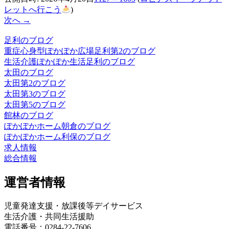
レットへ行こう
)
次へ →
足利のブログ
重症心身型ぽかぽか広場足利第2のブログ
生活介護ぽかぽか生活足利のブログ
太田のブログ
太田第2のブログ
太田第3のブログ
太田第5のブログ
館林のブログ
ぽかぽかホーム朝倉のブログ
ぽかぽかホーム利保のブログ
求人情報
総合情報
運営者情報
児童発達支援・放課後等デイサービス
生活介護・共同生活援助
電話番号：0284-22-7606