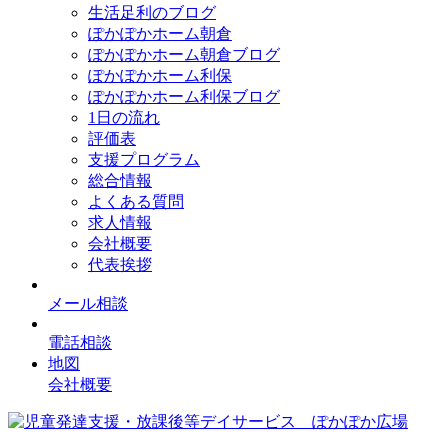
生活足利のブログ
ぽかぽかホーム朝倉
ぽかぽかホーム朝倉ブログ
ぽかぽかホーム利保
ぽかぽかホーム利保ブログ
1日の流れ
評価表
支援プログラム
総合情報
よくある質問
求人情報
会社概要
代表挨拶
メール相談
電話相談
地図
会社概要