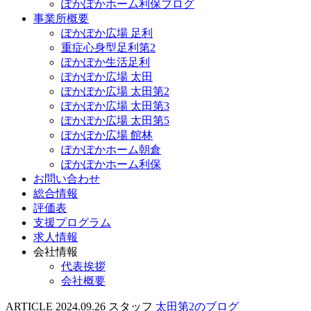
ぽかぽかホーム利保ブログ
事業所概要
ぽかぽか広場 足利
重症心身型足利第2
ぽかぽか生活足利
ぽかぽか広場 太田
ぽかぽか広場 太田第2
ぽかぽか広場 太田第3
ぽかぽか広場 太田第5
ぽかぽか広場 館林
ぽかぽかホーム朝倉
ぽかぽかホーム利保
お問い合わせ
総合情報
評価表
支援プログラム
求人情報
会社情報
代表挨拶
会社概要
ARTICLE
2024.09.26
スタッフ
太田第2のブログ