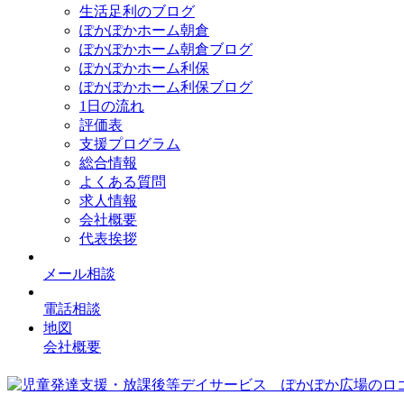
生活足利のブログ
ぽかぽかホーム朝倉
ぽかぽかホーム朝倉ブログ
ぽかぽかホーム利保
ぽかぽかホーム利保ブログ
1日の流れ
評価表
支援プログラム
総合情報
よくある質問
求人情報
会社概要
代表挨拶
メール相談
電話相談
地図
会社概要