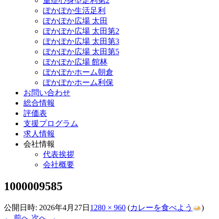
重症心身型足利第2
ぽかぽか生活足利
ぽかぽか広場 太田
ぽかぽか広場 太田第2
ぽかぽか広場 太田第3
ぽかぽか広場 太田第5
ぽかぽか広場 館林
ぽかぽかホーム朝倉
ぽかぽかホーム利保
お問い合わせ
総合情報
評価表
支援プログラム
求人情報
会社情報
代表挨拶
会社概要
1000009585
公開日時:
2026年4月27日
1280 × 960
(
カレーを食べよう
)
← 前へ
次へ →