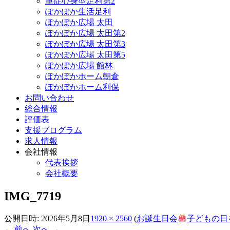
重症心身型足利第2
ぽかぽか生活足利
ぽかぽか広場 太田
ぽかぽか広場 太田第2
ぽかぽか広場 太田第3
ぽかぽか広場 太田第5
ぽかぽか広場 館林
ぽかぽかホーム朝倉
ぽかぽかホーム利保
お問い合わせ
総合情報
評価表
支援プログラム
求人情報
会社情報
代表挨拶
会社概要
IMG_7719
公開日時:
2026年5月8日
1920 × 2560
(
お誕生日会
子どもの日
← 前へ
次へ →