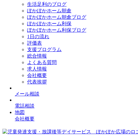
生活足利のブログ
ぽかぽかホーム朝倉
ぽかぽかホーム朝倉ブログ
ぽかぽかホーム利保
ぽかぽかホーム利保ブログ
1日の流れ
評価表
支援プログラム
総合情報
よくある質問
求人情報
会社概要
代表挨拶
メール相談
電話相談
地図
会社概要