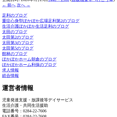
← 前へ
次へ →
足利のブログ
重症心身型ぽかぽか広場足利第2のブログ
生活介護ぽかぽか生活足利のブログ
太田のブログ
太田第2のブログ
太田第3のブログ
太田第5のブログ
館林のブログ
ぽかぽかホーム朝倉のブログ
ぽかぽかホーム利保のブログ
求人情報
総合情報
運営者情報
児童発達支援・放課後等デイサービス
生活介護・共同生活援助
電話番号：0284-22-7606
FAX番号：0284-22-7608