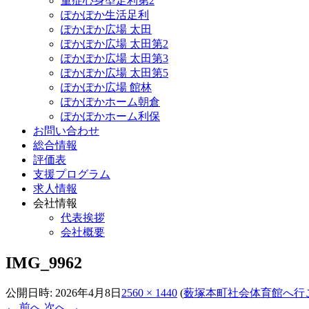
重症心身型足利第2
ぽかぽか生活足利
ぽかぽか広場 太田
ぽかぽか広場 太田第2
ぽかぽか広場 太田第3
ぽかぽか広場 太田第5
ぽかぽか広場 館林
ぽかぽかホーム朝倉
ぽかぽかホーム利保
お問い合わせ
総合情報
評価表
支援プログラム
求人情報
会社情報
代表挨拶
会社概要
IMG_9962
公開日時:
2026年4月8日
2560 × 1440
(
薮塚本町社会体育館へ行
← 前へ
次へ →