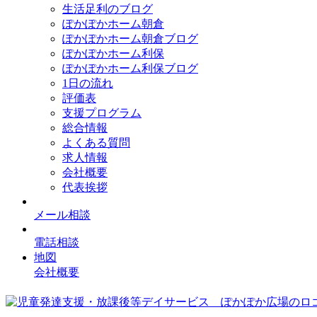
生活足利のブログ
ぽかぽかホーム朝倉
ぽかぽかホーム朝倉ブログ
ぽかぽかホーム利保
ぽかぽかホーム利保ブログ
1日の流れ
評価表
支援プログラム
総合情報
よくある質問
求人情報
会社概要
代表挨拶
メール相談
電話相談
地図
会社概要