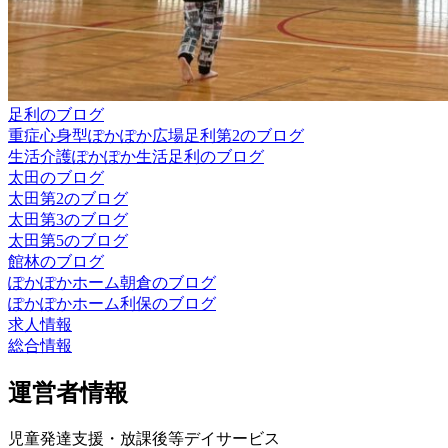
足利のブログ
重症心身型ぽかぽか広場足利第2のブログ
生活介護ぽかぽか生活足利のブログ
太田のブログ
太田第2のブログ
太田第3のブログ
太田第5のブログ
館林のブログ
ぽかぽかホーム朝倉のブログ
ぽかぽかホーム利保のブログ
求人情報
総合情報
運営者情報
児童発達支援・放課後等デイサービス