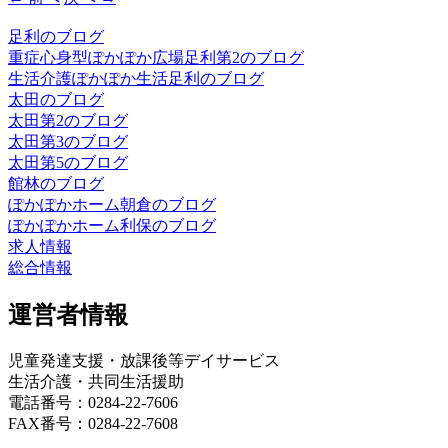
足利のブログ
重症心身型ぽかぽか広場足利第2のブログ
生活介護ぽかぽか生活足利のブログ
太田のブログ
太田第2のブログ
太田第3のブログ
太田第5のブログ
館林のブログ
ぽかぽかホーム朝倉のブログ
ぽかぽかホーム利保のブログ
求人情報
総合情報
運営者情報
児童発達支援・放課後等デイサービス
生活介護・共同生活援助
電話番号：0284-22-7606
FAX番号：0284-22-7608