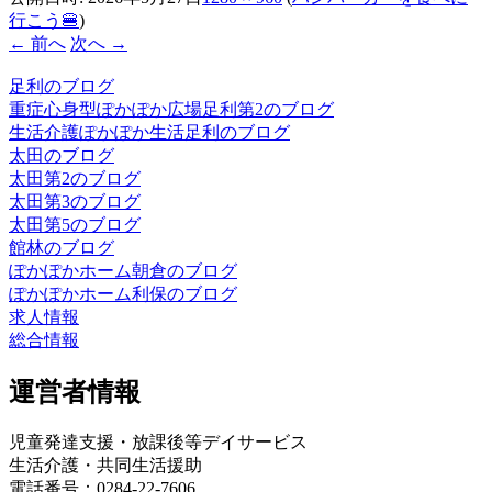
行こう🍔
)
← 前へ
次へ →
足利のブログ
重症心身型ぽかぽか広場足利第2のブログ
生活介護ぽかぽか生活足利のブログ
太田のブログ
太田第2のブログ
太田第3のブログ
太田第5のブログ
館林のブログ
ぽかぽかホーム朝倉のブログ
ぽかぽかホーム利保のブログ
求人情報
総合情報
運営者情報
児童発達支援・放課後等デイサービス
生活介護・共同生活援助
電話番号：0284-22-7606