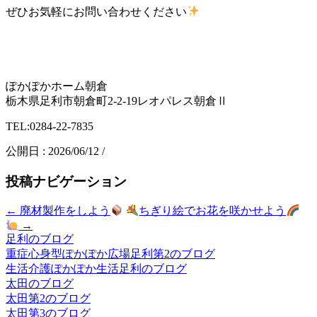
ぜひお気軽にお問い合わせください
ぽかぽかホーム朝倉
栃木県足利市朝倉町2-2-19レオパレス朝倉Ⅱ
TEL:0284-22-7835
公開日 :
2026/06/12
/
投稿ナビゲーション
←
廃材製作をしよう
ちぎり絵でお花を咲かせよう
→
足利のブログ
重症心身型ぽかぽか広場足利第2のブログ
生活介護ぽかぽか生活足利のブログ
太田のブログ
太田第2のブログ
太田第3のブログ