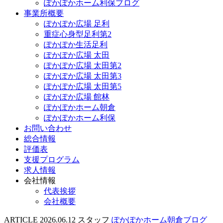
ぽかぽかホーム利保ブログ
事業所概要
ぽかぽか広場 足利
重症心身型足利第2
ぽかぽか生活足利
ぽかぽか広場 太田
ぽかぽか広場 太田第2
ぽかぽか広場 太田第3
ぽかぽか広場 太田第5
ぽかぽか広場 館林
ぽかぽかホーム朝倉
ぽかぽかホーム利保
お問い合わせ
総合情報
評価表
支援プログラム
求人情報
会社情報
代表挨拶
会社概要
ARTICLE
2026.06.12
スタッフ
ぽかぽかホーム朝倉ブログ