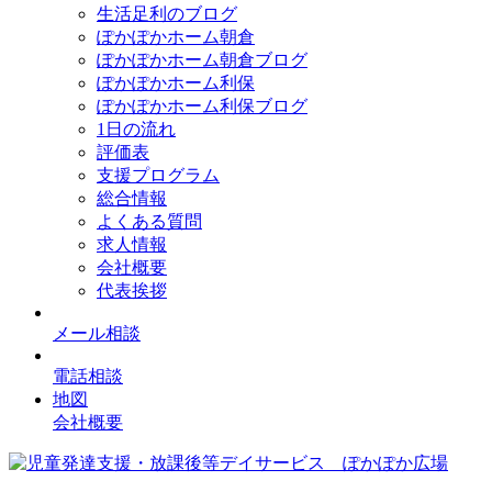
生活足利のブログ
ぽかぽかホーム朝倉
ぽかぽかホーム朝倉ブログ
ぽかぽかホーム利保
ぽかぽかホーム利保ブログ
1日の流れ
評価表
支援プログラム
総合情報
よくある質問
求人情報
会社概要
代表挨拶
メール相談
電話相談
地図
会社概要