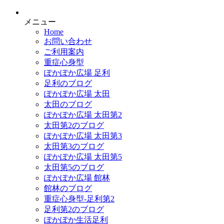
メニュー
Home
お問い合わせ
ご利用案内
重症心身型
ぽかぽか広場 足利
足利のブログ
ぽかぽか広場 太田
太田のブログ
ぽかぽか広場 太田第2
太田第2のブログ
ぽかぽか広場 太田第3
太田第3のブログ
ぽかぽか広場 太田第5
太田第5のブログ
ぽかぽか広場 館林
館林のブログ
重症心身型-足利第2
足利第2のブログ
ぽかぽか生活足利