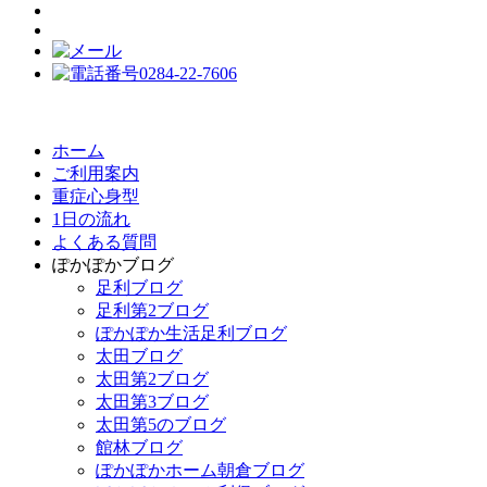
ホーム
ご利用案内
重症心身型
1日の流れ
よくある質問
ぽかぽかブログ
足利ブログ
足利第2ブログ
ぽかぽか生活足利ブログ
太田ブログ
太田第2ブログ
太田第3ブログ
太田第5のブログ
館林ブログ
ぽかぽかホーム朝倉ブログ