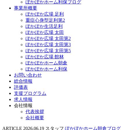
ぽかぽかホーム利保ブログ
事業所概要
ぽかぽか広場 足利
重症心身型足利第2
ぽかぽか生活足利
ぽかぽか広場 太田
ぽかぽか広場 太田第2
ぽかぽか広場 太田第3
ぽかぽか広場 太田第5
ぽかぽか広場 館林
ぽかぽかホーム朝倉
ぽかぽかホーム利保
お問い合わせ
総合情報
評価表
支援プログラム
求人情報
会社情報
代表挨拶
会社概要
ARTICLE
2026.06.19
スタッフ
ぽかぽかホーム朝倉ブログ