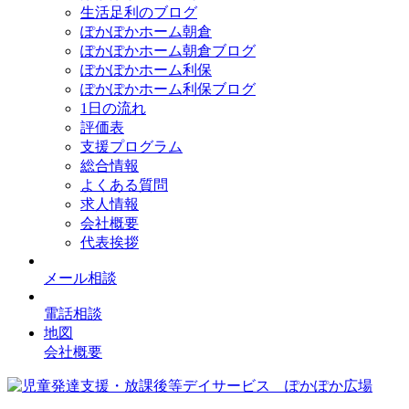
生活足利のブログ
ぽかぽかホーム朝倉
ぽかぽかホーム朝倉ブログ
ぽかぽかホーム利保
ぽかぽかホーム利保ブログ
1日の流れ
評価表
支援プログラム
総合情報
よくある質問
求人情報
会社概要
代表挨拶
メール相談
電話相談
地図
会社概要