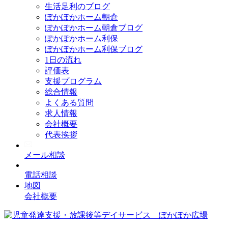
生活足利のブログ
ぽかぽかホーム朝倉
ぽかぽかホーム朝倉ブログ
ぽかぽかホーム利保
ぽかぽかホーム利保ブログ
1日の流れ
評価表
支援プログラム
総合情報
よくある質問
求人情報
会社概要
代表挨拶
メール相談
電話相談
地図
会社概要