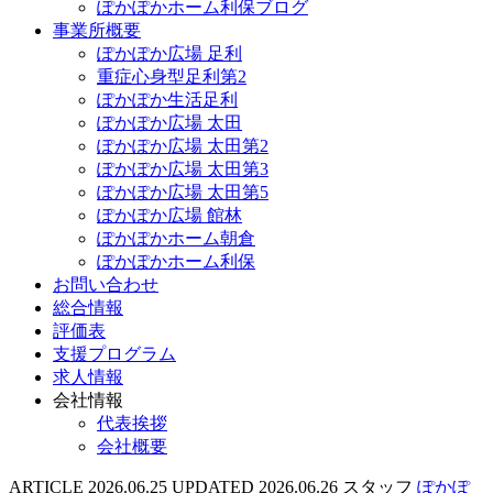
ぽかぽかホーム利保ブログ
事業所概要
ぽかぽか広場 足利
重症心身型足利第2
ぽかぽか生活足利
ぽかぽか広場 太田
ぽかぽか広場 太田第2
ぽかぽか広場 太田第3
ぽかぽか広場 太田第5
ぽかぽか広場 館林
ぽかぽかホーム朝倉
ぽかぽかホーム利保
お問い合わせ
総合情報
評価表
支援プログラム
求人情報
会社情報
代表挨拶
会社概要
ARTICLE
2026.06.25
UPDATED
2026.06.26
スタッフ
ぽかぽ