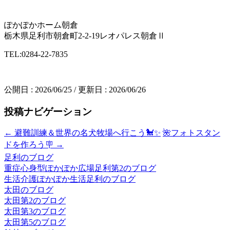
ぽかぽかホーム朝倉
栃木県足利市朝倉町2-2-19レオパレス朝倉Ⅱ
TEL:0284-22-7835
公開日 :
2026/06/25
/ 更新日 :
2026/06/26
投稿ナビゲーション
←
避難訓練＆世界の名犬牧場へ行こう🐩✨
🌺フォトスタン
ドを作ろう🪧
→
足利のブログ
重症心身型ぽかぽか広場足利第2のブログ
生活介護ぽかぽか生活足利のブログ
太田のブログ
太田第2のブログ
太田第3のブログ
太田第5のブログ