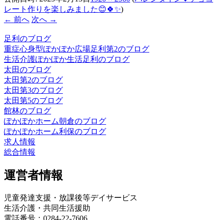
レート作りを楽しみました😊🍀✨
)
← 前へ
次へ →
足利のブログ
重症心身型ぽかぽか広場足利第2のブログ
生活介護ぽかぽか生活足利のブログ
太田のブログ
太田第2のブログ
太田第3のブログ
太田第5のブログ
館林のブログ
ぽかぽかホーム朝倉のブログ
ぽかぽかホーム利保のブログ
求人情報
総合情報
運営者情報
児童発達支援・放課後等デイサービス
生活介護・共同生活援助
電話番号：0284-22-7606