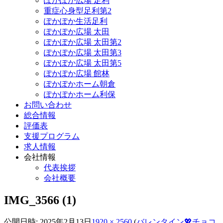
ぽかぽか広場 足利
重症心身型足利第2
ぽかぽか生活足利
ぽかぽか広場 太田
ぽかぽか広場 太田第2
ぽかぽか広場 太田第3
ぽかぽか広場 太田第5
ぽかぽか広場 館林
ぽかぽかホーム朝倉
ぽかぽかホーム利保
お問い合わせ
総合情報
評価表
支援プログラム
求人情報
会社情報
代表挨拶
会社概要
IMG_3566 (1)
公開日時:
2025年2月13日
1920 × 2560
(
バレンタイン💖チョコ