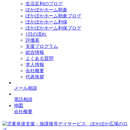
生活足利のブログ
ぽかぽかホーム朝倉
ぽかぽかホーム朝倉ブログ
ぽかぽかホーム利保
ぽかぽかホーム利保ブログ
1日の流れ
評価表
支援プログラム
総合情報
よくある質問
求人情報
会社概要
代表挨拶
メール相談
電話相談
地図
会社概要