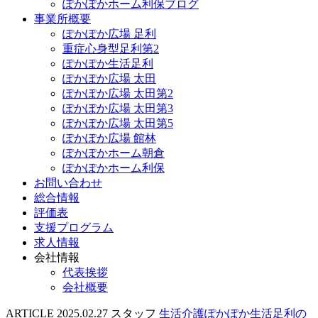
ぽかぽかホーム利保ブログ
事業所概要
ぽかぽか広場 足利
重症心身型足利第2
ぽかぽか生活足利
ぽかぽか広場 太田
ぽかぽか広場 太田第2
ぽかぽか広場 太田第3
ぽかぽか広場 太田第5
ぽかぽか広場 館林
ぽかぽかホーム朝倉
ぽかぽかホーム利保
お問い合わせ
総合情報
評価表
支援プログラム
求人情報
会社情報
代表挨拶
会社概要
ARTICLE
2025.02.27
スタッフ
生活介護ぽかぽか生活足利の