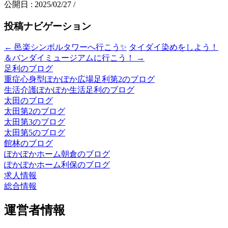
公開日 :
2025/02/27
/
投稿ナビゲーション
←
邑楽シンボルタワーへ行こう✨
タイダイ染めをしよう！
＆バンダイミュージアムに行こう！
→
足利のブログ
重症心身型ぽかぽか広場足利第2のブログ
生活介護ぽかぽか生活足利のブログ
太田のブログ
太田第2のブログ
太田第3のブログ
太田第5のブログ
館林のブログ
ぽかぽかホーム朝倉のブログ
ぽかぽかホーム利保のブログ
求人情報
総合情報
運営者情報