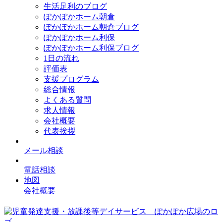
生活足利のブログ
ぽかぽかホーム朝倉
ぽかぽかホーム朝倉ブログ
ぽかぽかホーム利保
ぽかぽかホーム利保ブログ
1日の流れ
評価表
支援プログラム
総合情報
よくある質問
求人情報
会社概要
代表挨拶
メール相談
電話相談
地図
会社概要