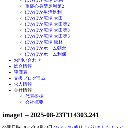
ぽかぽか広場 足利
重症心身型足利第2
ぽかぽか生活足利
ぽかぽか広場 太田
ぽかぽか広場 太田第2
ぽかぽか広場 太田第3
ぽかぽか広場 太田第5
ぽかぽか広場 館林
ぽかぽかホーム朝倉
ぽかぽかホーム利保
お問い合わせ
総合情報
評価表
支援プログラム
求人情報
会社情報
代表挨拶
会社概要
image1 – 2025-08-23T114303.241
公開日時:
2025年8月23日
222 × 320
(
盛り上がりました！スイ