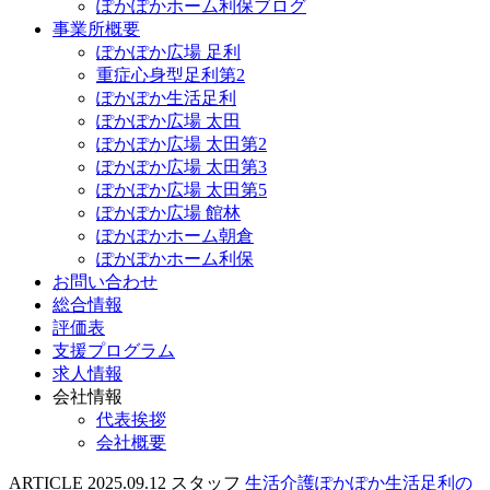
ぽかぽかホーム利保ブログ
事業所概要
ぽかぽか広場 足利
重症心身型足利第2
ぽかぽか生活足利
ぽかぽか広場 太田
ぽかぽか広場 太田第2
ぽかぽか広場 太田第3
ぽかぽか広場 太田第5
ぽかぽか広場 館林
ぽかぽかホーム朝倉
ぽかぽかホーム利保
お問い合わせ
総合情報
評価表
支援プログラム
求人情報
会社情報
代表挨拶
会社概要
ARTICLE
2025.09.12
スタッフ
生活介護ぽかぽか生活足利の