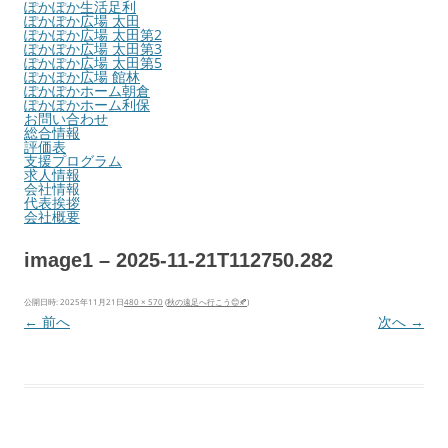
ぽかぽか生活足利
ぽかぽか広場 太田
ぽかぽか広場 太田第2
ぽかぽか広場 太田第3
ぽかぽか広場 太田第5
ぽかぽか広場 館林
ぽかぽかホーム朝倉
ぽかぽかホーム利保
お問い合わせ
総合情報
評価表
支援プログラム
求人情報
会社情報
代表挨拶
会社概要
image1 – 2025-11-21T112750.282
公開日時:
2025年11月21日
480 × 570
(
秋の遠足へ行こう😊🍂
)
← 前へ
次へ →