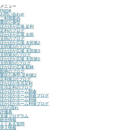
メニュー
Home
お問い合わせ
ご利用案内
重症心身型
ぽかぽか広場 足利
足利のブログ
ぽかぽか広場 太田
太田のブログ
ぽかぽか広場 太田第2
太田第2のブログ
ぽかぽか広場 太田第3
太田第3のブログ
ぽかぽか広場 太田第5
太田第5のブログ
ぽかぽか広場 館林
館林のブログ
重症心身型-足利第2
足利第2のブログ
ぽかぽか生活足利
生活足利のブログ
ぽかぽかホーム朝倉
ぽかぽかホーム朝倉ブログ
ぽかぽかホーム利保
ぽかぽかホーム利保ブログ
1日の流れ
評価表
支援プログラム
総合情報
よくある質問
求人情報