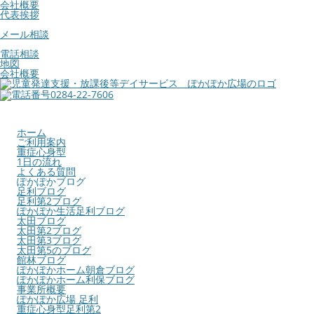
会社概要
代表挨拶
メール相談
電話相談
地図
会社概要
ホーム
ご利用案内
重症心身型
1日の流れ
よくある質問
ぽかぽかブログ
足利ブログ
足利第2ブログ
ぽかぽか生活足利ブログ
太田ブログ
太田第2ブログ
太田第3ブログ
太田第5のブログ
館林ブログ
ぽかぽかホーム朝倉ブログ
ぽかぽかホーム利保ブログ
事業所概要
ぽかぽか広場 足利
重症心身型足利第2