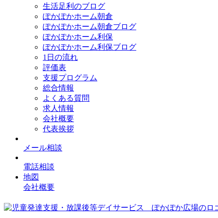
生活足利のブログ
ぽかぽかホーム朝倉
ぽかぽかホーム朝倉ブログ
ぽかぽかホーム利保
ぽかぽかホーム利保ブログ
1日の流れ
評価表
支援プログラム
総合情報
よくある質問
求人情報
会社概要
代表挨拶
メール相談
電話相談
地図
会社概要