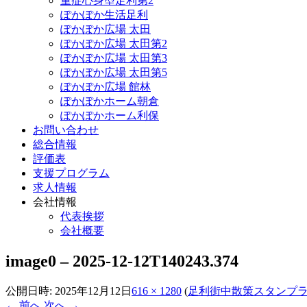
重症心身型足利第2
ぽかぽか生活足利
ぽかぽか広場 太田
ぽかぽか広場 太田第2
ぽかぽか広場 太田第3
ぽかぽか広場 太田第5
ぽかぽか広場 館林
ぽかぽかホーム朝倉
ぽかぽかホーム利保
お問い合わせ
総合情報
評価表
支援プログラム
求人情報
会社情報
代表挨拶
会社概要
image0 – 2025-12-12T140243.374
公開日時:
2025年12月12日
616 × 1280
(
足利街中散策スタンプラ
← 前へ
次へ →