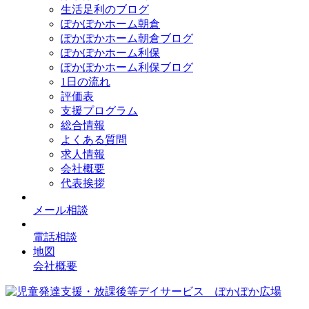
生活足利のブログ
ぽかぽかホーム朝倉
ぽかぽかホーム朝倉ブログ
ぽかぽかホーム利保
ぽかぽかホーム利保ブログ
1日の流れ
評価表
支援プログラム
総合情報
よくある質問
求人情報
会社概要
代表挨拶
メール相談
電話相談
地図
会社概要