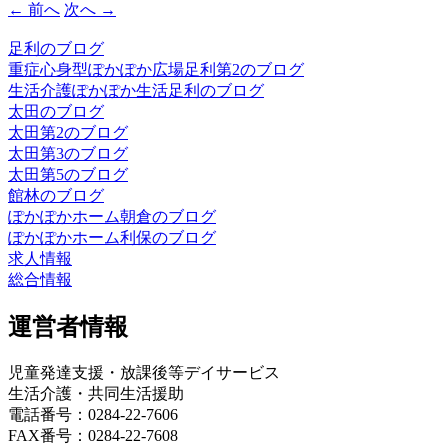
← 前へ
次へ →
足利のブログ
重症心身型ぽかぽか広場足利第2のブログ
生活介護ぽかぽか生活足利のブログ
太田のブログ
太田第2のブログ
太田第3のブログ
太田第5のブログ
館林のブログ
ぽかぽかホーム朝倉のブログ
ぽかぽかホーム利保のブログ
求人情報
総合情報
運営者情報
児童発達支援・放課後等デイサービス
生活介護・共同生活援助
電話番号：0284-22-7606
FAX番号：0284-22-7608