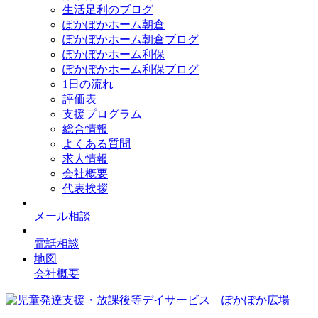
生活足利のブログ
ぽかぽかホーム朝倉
ぽかぽかホーム朝倉ブログ
ぽかぽかホーム利保
ぽかぽかホーム利保ブログ
1日の流れ
評価表
支援プログラム
総合情報
よくある質問
求人情報
会社概要
代表挨拶
メール相談
電話相談
地図
会社概要