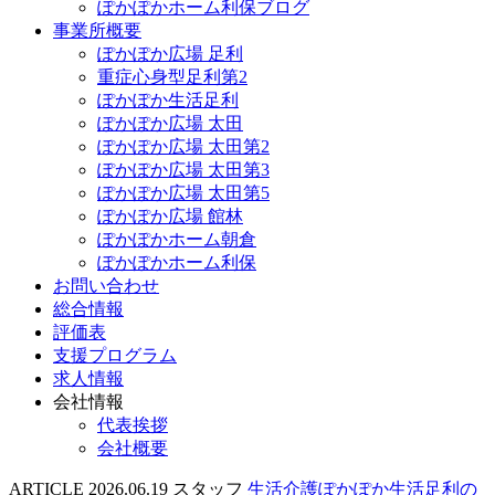
ぽかぽかホーム利保ブログ
事業所概要
ぽかぽか広場 足利
重症心身型足利第2
ぽかぽか生活足利
ぽかぽか広場 太田
ぽかぽか広場 太田第2
ぽかぽか広場 太田第3
ぽかぽか広場 太田第5
ぽかぽか広場 館林
ぽかぽかホーム朝倉
ぽかぽかホーム利保
お問い合わせ
総合情報
評価表
支援プログラム
求人情報
会社情報
代表挨拶
会社概要
ARTICLE
2026.06.19
スタッフ
生活介護ぽかぽか生活足利の