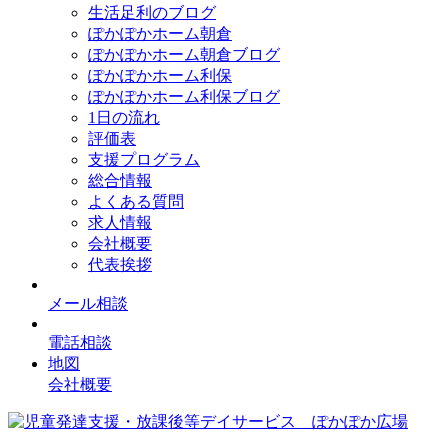
生活足利のブログ
ぽかぽかホーム朝倉
ぽかぽかホーム朝倉ブログ
ぽかぽかホーム利保
ぽかぽかホーム利保ブログ
1日の流れ
評価表
支援プログラム
総合情報
よくある質問
求人情報
会社概要
代表挨拶
メール相談
電話相談
地図
会社概要