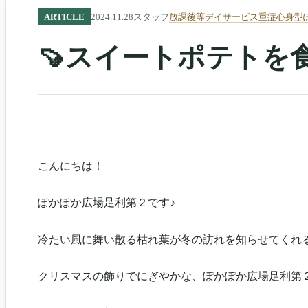
ARTICLE
2024.11.28
スタッフ
放課後等デイサービス重症心身型
🍠スイートポテトを食
こんにちは！
ぽかぽか広場足利第２です♪
冷たい風に舞い散る枯れ葉が冬の訪れを知らせてくれる
クリスマスの飾りでにぎやかな、ぽかぽか広場足利第