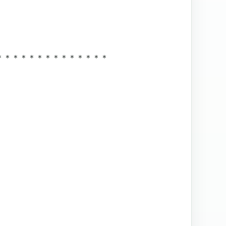
＊＊＊＊＊＊＊＊＊＊＊＊＊＊