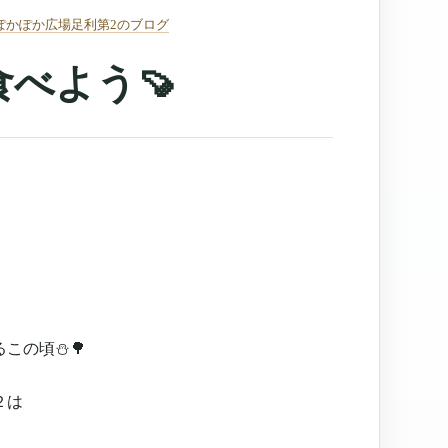
ぽかぽか広場足利第2のブログ
べよう🍠
この頃⛄🌳
２は