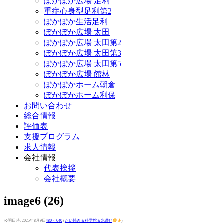
ぽかぽか広場 足利
重症心身型足利第2
ぽかぽか生活足利
ぽかぽか広場 太田
ぽかぽか広場 太田第2
ぽかぽか広場 太田第3
ぽかぽか広場 太田第5
ぽかぽか広場 館林
ぽかぽかホーム朝倉
ぽかぽかホーム利保
お問い合わせ
総合情報
評価表
支援プログラム
求人情報
会社情報
代表挨拶
会社概要
image6 (26)
公開日時:
2025年8月9日
480 × 640
(
たい焼き＆科学館＆水遊び
)