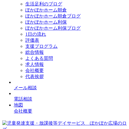
生活足利のブログ
ぽかぽかホーム朝倉
ぽかぽかホーム朝倉ブログ
ぽかぽかホーム利保
ぽかぽかホーム利保ブログ
1日の流れ
評価表
支援プログラム
総合情報
よくある質問
求人情報
会社概要
代表挨拶
メール相談
電話相談
地図
会社概要