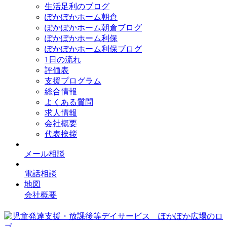
生活足利のブログ
ぽかぽかホーム朝倉
ぽかぽかホーム朝倉ブログ
ぽかぽかホーム利保
ぽかぽかホーム利保ブログ
1日の流れ
評価表
支援プログラム
総合情報
よくある質問
求人情報
会社概要
代表挨拶
メール相談
電話相談
地図
会社概要