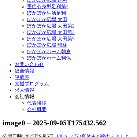
ぽかぽか広場 足利
重症心身型足利第2
ぽかぽか生活足利
ぽかぽか広場 太田
ぽかぽか広場 太田第2
ぽかぽか広場 太田第3
ぽかぽか広場 太田第5
ぽかぽか広場 館林
ぽかぽかホーム朝倉
ぽかぽかホーム利保
お問い合わせ
総合情報
評価表
支援プログラム
求人情報
会社情報
代表挨拶
会社概要
image0 – 2025-09-05T175432.562
公開日時:
2025年9月5日
1108 × 1477
(
夏休みが終わりました