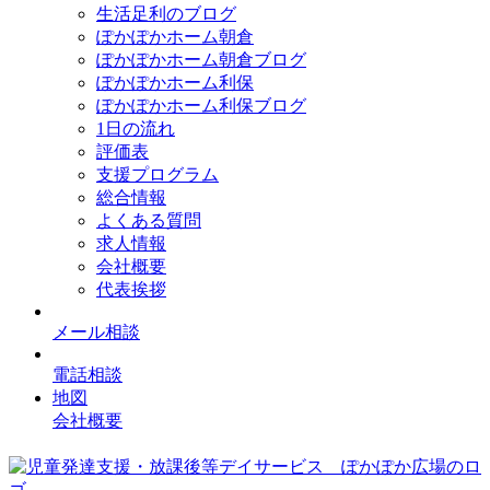
生活足利のブログ
ぽかぽかホーム朝倉
ぽかぽかホーム朝倉ブログ
ぽかぽかホーム利保
ぽかぽかホーム利保ブログ
1日の流れ
評価表
支援プログラム
総合情報
よくある質問
求人情報
会社概要
代表挨拶
メール相談
電話相談
地図
会社概要