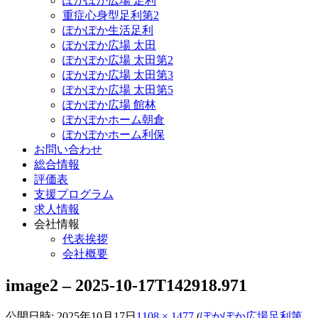
ぽかぽか広場 足利
重症心身型足利第2
ぽかぽか生活足利
ぽかぽか広場 太田
ぽかぽか広場 太田第2
ぽかぽか広場 太田第3
ぽかぽか広場 太田第5
ぽかぽか広場 館林
ぽかぽかホーム朝倉
ぽかぽかホーム利保
お問い合わせ
総合情報
評価表
支援プログラム
求人情報
会社情報
代表挨拶
会社概要
image2 – 2025-10-17T142918.971
公開日時:
2025年10月17日
1108 × 1477
(
ぽかぽか広場足利第