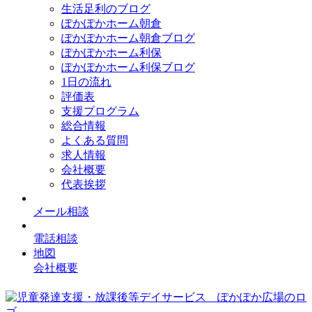
生活足利のブログ
ぽかぽかホーム朝倉
ぽかぽかホーム朝倉ブログ
ぽかぽかホーム利保
ぽかぽかホーム利保ブログ
1日の流れ
評価表
支援プログラム
総合情報
よくある質問
求人情報
会社概要
代表挨拶
メール相談
電話相談
地図
会社概要