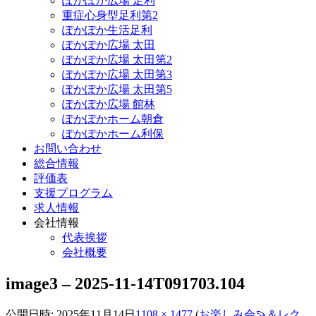
ぽかぽか広場 足利
重症心身型足利第2
ぽかぽか生活足利
ぽかぽか広場 太田
ぽかぽか広場 太田第2
ぽかぽか広場 太田第3
ぽかぽか広場 太田第5
ぽかぽか広場 館林
ぽかぽかホーム朝倉
ぽかぽかホーム利保
お問い合わせ
総合情報
評価表
支援プログラム
求人情報
会社情報
代表挨拶
会社概要
image3 – 2025-11-14T091703.104
公開日時:
2025年11月14日
1108 × 1477
(
お楽しみ会🍠＆レク